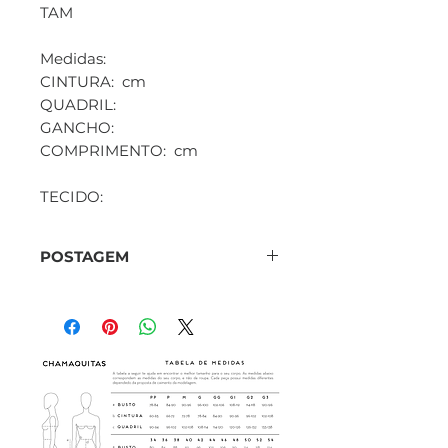
TAM
Medidas:
CINTURA: cm
QUADRIL:
GANCHO:
COMPRIMENTO: cm
TECIDO:
POSTAGEM
O prazo de postagem é de
5 dias úteis. Para buscar
pessoalmente, selecione a
opção
Retirada em Porto
Alegre
e entrar em contato
conosco atravez do
Instagram ou por email.