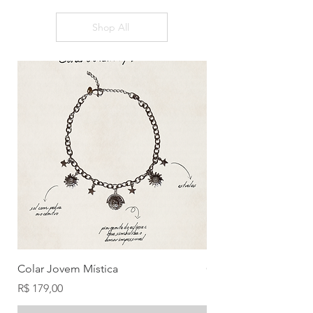
Shop All
Colar Jovem Mística
Colar Cigana
Preço
Preço
R$ 179,00
R$ 179,00