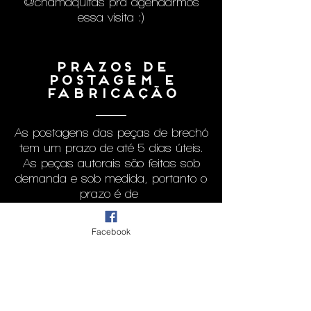
@chamaquitas pra agendarmos
essa visita :)
prazos de
postagem e
fabricação
As postagens das peças de brechó
tem um prazo de até 5 dias úteis.
As peças autorais são feitas sob
demanda e sob medida, portanto o
prazo é de
20 dias úteis para
confecção e postagem
.
Facebook
Agende um