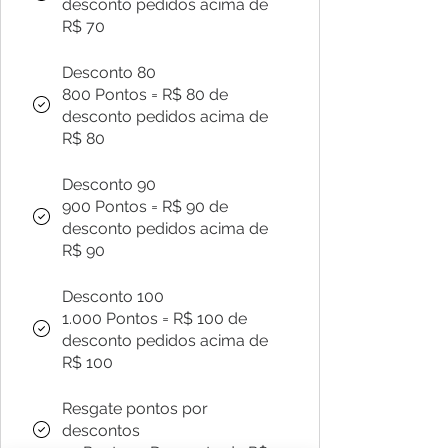
desconto pedidos acima de
R$ 70
Desconto 80
800 Pontos = R$ 80 de
desconto pedidos acima de
R$ 80
Desconto 90
900 Pontos = R$ 90 de
desconto pedidos acima de
R$ 90
Desconto 100
1.000 Pontos = R$ 100 de
desconto pedidos acima de
R$ 100
Resgate pontos por
descontos