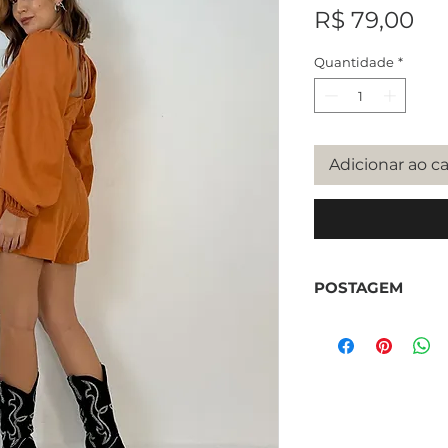
Pr
R$ 79,00
Quantidade
*
Adicionar ao c
POSTAGEM
O prazo de postag
buscar pessoalmen
Retirada em Port
conosco atravez d