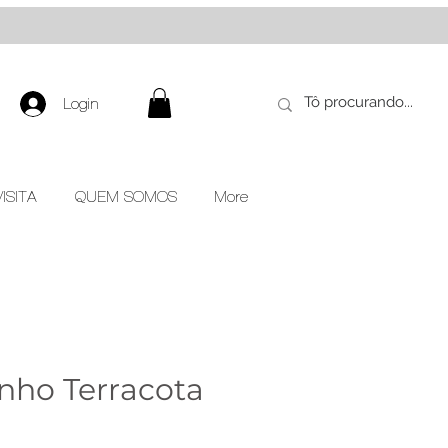
Login
ISITA
QUEM SOMOS
More
nho Terracota