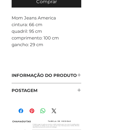
Comprar
Mom Jeans America
cintura: 66 cm
quadril: 95 cm
comprimento: 100 cm
gancho: 29 cm
INFORMAÇÃO DO PRODUTO
Corsário Jeans Vermelha
POSTAGEM
cintura: 73 cm
quadril: 100 cm
O prazo de postagem é de
comprimento: 83 cm
5 dias úteis. Para buscar
gancho: 30 cm
pessoalmente, selecione a
opção
Retirada em Porto
Brechó.
Alegre
e entrar em contato