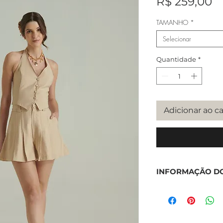
P
R$ 259,00
TAMANHO
*
Selecionar
Quantidade
*
Adicionar ao c
INFORMAÇÃO D
Composição do te
80% Viscose
20% Poliéster