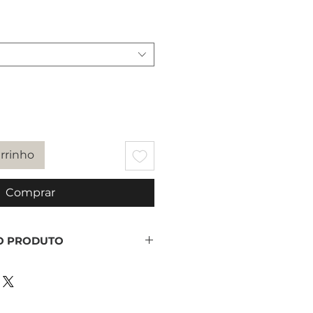
reço
arrinho
Comprar
O PRODUTO
cido: